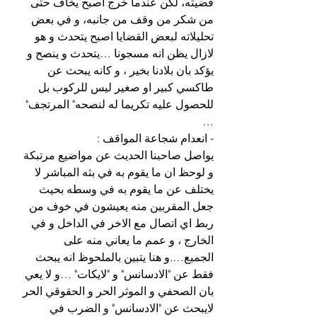
قضيته، لكن عندما خرج اصبح يخاف حتى 
من شكر من وقف من جانبه، و في بعض 
تحليلاته لبعض القضايا اصبح يتحدث و هو 
لازال يظن انه مسجونا …يتحدث و ينصح و 
يؤكد بان بلادنا بخير ، و كانه يبحث عن 
طاكسي كبير او صغير ليس للركوب بل 
للحصول عليه تكريما له لنصحه" المرتجف" 
…
- انعدام شجاعة المواقف :
يواصل صاحبنا الحديث عن مواضيع مرتبكة 
و لوحظ ان ما يقوم به في بثه المباشر لا 
يختلف عن ما يقوم به في وسطه بحيث 
جعل المقربين منه يعيشون في خوف من 
ربط اي اتصال مع الاخر في الداخل و في 
الخارج ، و عمم ما يعاني منه على 
الجميع….و هنا يتبين بالملحوظ انه يبحث 
فقط عن "الادسانس" و "لايكات" …و لا يعي 
بان الصحفي و الموثر الحر و الحقوقي الحر 
لايبحث عن "الادسانس" و الضرب في 