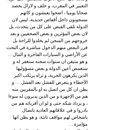
التعبير في المغرب، و خلف و لازال يحصد 
ضحايا يوميا ، اضحوا يعيشون و كانهم 
مسجونون داخل أقفاص حديدية، ليس لان 
الدولة تلقي القبض على كل من يتحدث، بل 
لان بعض المؤثرين و بعض الصحفيين و بعد 
خروجهم من السجن لم يخلدوا للراحة بل 
قرر البعض منهم الدخول مباشرة في البحث 
عن الأراضي و السيارات الفاخرة و المال…
و هو متيقن ان سنوات سجنه ستغفر له و 
ستغمض أعين الدولة و بعض مسؤوليها 
الذين يكرهون الحرية، و تراه يرتكب اكبر 
الأخطاء و يتعرض للفشل بعد الفشل … و 
يظن ان كل من اتصل به او بالمقربين منه 
هم من الإجهزة و من الذين يدبرون له سوءا 
، و يزداد شكه حتى و لو ان أقربائه هم من 
بادروا و في علاقاتهم العادية باتصال 
باشخاص لهم مواقف تابثة، و هو يظن انها 
مؤامرة …