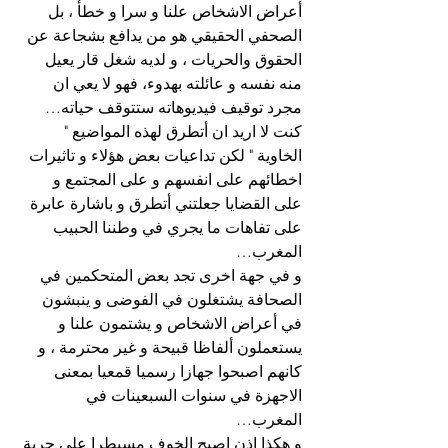
أعراض الاشخاص علنا و سرا و خطأ ، بل 
الصحفي الحقيقي هو من يدافع بشجاعة عن 
الحقوق والحريات ، و لديه شغل قار يعيل 
منه نفسه و عائلته بهدوء، فهو لا يعي ان 
مجرد توقيف فيديوهاته ستتوقف حياته…
كنت لا اريد ان أتطرق لهذه المواضيع " 
الخاوية " لكن تداعيات بعض هؤلاء و تاثيرات 
اخطائهم على انفسهم و على المجتمع و 
على القضايا جعلتني أتطرق و باشارة عابرة 
على تفاهات ما يجري في وطننا الحبيب 
المغرب…
و في جهة اخرى تجد بعض المتحكمين في 
الصحافة يشتغلون في الفوضى و ينبشون 
في أعراض الاشخاص و يشتمون علنا و 
يستعملون ألفاظا قبيحة و غير محترمة ، و 
كانهم اصبحوا جهازا رسميا قمعيا بمعنى 
الاجهزة في سنوات السبعينات في 
المغرب…
و هكذا اذن اصبح الخوف مسيطرا على حرية 