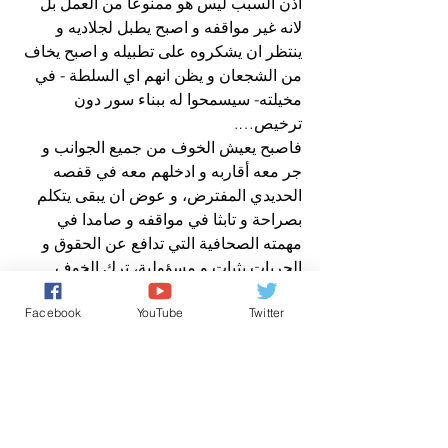
اذن السبب ليس هو ممنوعا من العمل بل 
لانه غير مواقفه و اصبح يطبل لجلاديه و 
ينتظر ان يشكروه على تطبيله و اصبح يخاف 
من الشجعان و يظن انهم اي السلطة - في 
مخيلته- سيسمحوا له ببناء سور دون 
ترخيص….
فاصبح يعيش الخوف من جميع الجوانب و 
جر معه أقاربه و ادخلهم معه في قفصه 
الحديدي المفترض، و عوض ان يبقى يتكلم 
بصراحة و تابثا في مواقفه و صامدا في 
مهمته الصحافية التي تدافع عن الحقوق و 
الحريات بثبات و مسؤولية، ترك الخوف 
يسيطر عليه و يجره إلى السقوط الحر، هو 
Facebook
YouTube
Twitter
ومن معه…
نعم نعيش اليوم في المغرب ازمة حرية 
التعبير و حرية الصحافة لكن بالصمود و 
بالثبات في المواقف سنفرض التغيير 
المناسب في الوقت المناسب من اجل 
مغرب حر و من اجل ان يعبر فيه المواطن و 