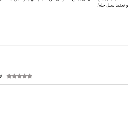
أو تعقيد سبل حله".
تم التقييم بـ 0 من أصل 5 نجوم.
لا