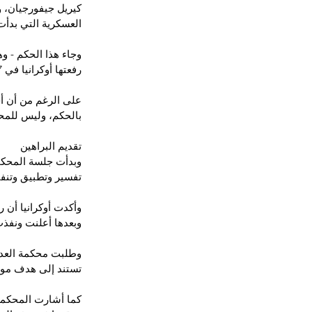
كيريل جيفورجيان، و
العسكرية التي بدأت في 24 شباط/
وجاء هذا الحكم - و
رفعتها أوكرانيا في 27 شباط/فبراير، متهمة روسيا بالتلاعب بمفهوم الإبادة الجماعية لتبرير عدوانها العسكري.
على الرغم من أن أح
بالحكم، وليس للمحك
تقديم البراهين
تفسير وتطبيق وتنفيذ
وأكدت أوكرانيا أن 
وبعدها أعلنت ونفذت
وطلبت محكمة العدل 
تستند إلى هدف موسك
كما أشارت المحكمة