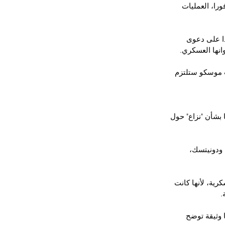
را، العمليات 
دا على دعوى 
ت موسكو ستلتزم 
راير، دعوى ضد روسيا بشأن "نزاع" حول 
ودونيتسك، 
ية، لأنها كانت 
.
وثيقة توضح 