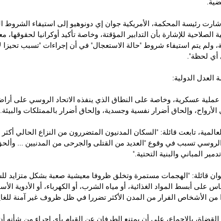
ضية.
شارت رئيسة المحكمة، الأمريكية جوان إي دونوهيو إلى استيفاء الشروط الل
 الصلاحية للإشارة بأن التدابير المؤقتة، وخاصة تأكيد أوكرانيا لحقوقها، مع
ة، ولم يتم استيفاء شروط "حالة الاستعجال" في أن إجراءات "تسبب تحيزا لا
أي لحظة".
العدل الدولية:
 عملية عسكرية، وخاصة على النطاق الذي ينفذه الاتحاد الروسي على أراضي
الأرواح، وإلحاق أضرار نفسية وجسدية، وإلحاق أضرار بالممتلكات والبيئة."
عالمية، تابعت قائلة: "السكان المدنيون المتضررون من النزاع الحالي أكثر
لروسي تسبب في وقوع "العديد من القتلى والجرحى من المدنيين ... وألحق 
مير المباني والبنية التحتية."
ن قائلة: "الهجمات مستمرة وتخلق ظروفا معيشية صعبة بشكل متزايد للسك
س على أبسط المواد الغذائية، أو مياه الشرب، أو الكهرباء، أو الأدوية الأساس
 من الأشخاص الفرار من المدن الأكثر تضررا في ظل ظروف غير آمنة للغاية
القضاة، بالإجماع، على أن يمتنع الطرفان عن القيام بأي إجراء من شأنه أن