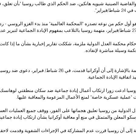
القاضية الصينية شيويه هانكين، ضد الحكم الذي طالب روسيا "بأن تعلق، فو
فبراير".
هو أول حكم من نوعه تصدره "المحكمة العالمية" منذ بدء الغزو الروسي - ر
كام محكمة العدل الدولية ملزمة، شككت تقارير إخبارية بشأن ما إذا كان
مة وسيلة مباشرة لإنفاذه.
وبدأت جلسة المحكمة بالإشارة إلى أن أوكرانيا قدمت، في 26 شباط/ فب
 اتفاقية الإبادة الجماعية.
روسيا ادعت زورا ارتكاب أعمال إبادة جماعية ضد سكان منطقتي لوهانسك 
 "عملية عسكرية خاصة" لمنع الأعمال المزعومة والمعاقبة عليها.
الدولية من روسيا تعليق هجماتها على الفور، ووقف جميع العمليات العسكر
و المعلن والمتمثل في منع أو معاقبة أوكرانيا بشأن ارتكاب إبادة جماعية
 إلى أن روسيا قررت عدم المشاركة في الإجراءات الشفوية وقدمت لاحقا 