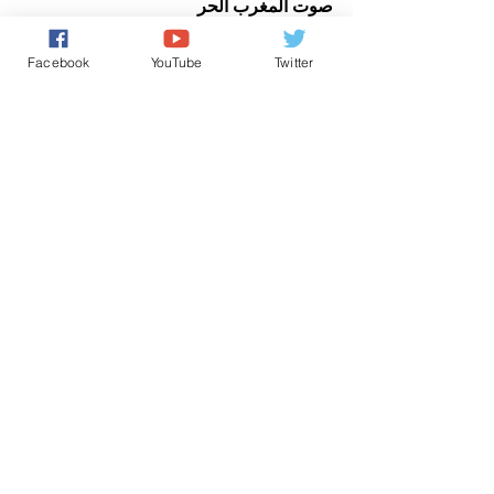
صوت المغرب الحر
اخباروطنية
برنامج ملفات ساخنة
Facebook
YouTube
Twitter
الأخبار باللغة العربية
تعليقات
0.0/ 5 (0)
التعليق والتقييم...
Powered by
International Voice Of Morocco