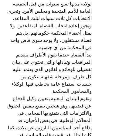
لولاية مدتها تسع سنوات من قِبل الجمعية 
العامة للأمم المتحدة ومجلس الأمن. وتجرى 
الانتخابات كل ثلاث سنوات لثلث المقاعد، 
ويجوز إعادة انتخاب القضاة المتقاعدين. ولا 
يمثل أعضاء المحكمة حكوماتهم، بل هم 
قضاة مستقلون، ولا يوجد سوى قاض واحد 
في المحكمة من أي جنسية.
تبدأ القضايا عندما تقوم الأطراف بتقديم 
المرافعات وتبادلها والتي تحتوي على بيان 
تفصيلي للوقائع والقانون الذي يعتمد عليه 
كل طرف، ومرحلة شفهية تتكون من 
جلسات استماع عامة يخاطب فيها الوكلاء 
والمحامون المحكمة.
وتقوم البلدان المعنية بتعيين وكيل للدفاع 
عن قضيتها، وهو شخص يتمتع بنفس الحقوق 
والالتزامات التي يتمتع بها المحامي في 
المحاكم الوطنية. في بعض الأحيان، قد 
يدافع أحد السياسيين البارزين عن بلاده، كما 
كان الحال في قضية غامبيا/ميانمار في 