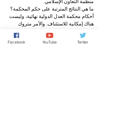
منظمة التعاون الإسلامي.
ما هي النتائج المترتبة على حكم المحكمة؟
أحكام محكمة العدل الدولية نهائية، وليست 
هناك إمكانية للاستئناف. والأمر متروك 
للدول المعنية لتطبيق قرارات المحكمة في 
ولاياتها القضائية الوطنية. وفي معظم 
Facebook
YouTube
Twitter
الحالات، تحترم التزاماتها بموجب القانون 
الدولي وتمتثل إليها. وإذا فشلت دولة ما في 
أداء الالتزامات الملقاة على عاتقها بموجب 
حكم ما، فإن الحل الوحيد المتبقي هو اللجوء 
إلى مجلس الأمن الذي يمكنه التصويت على 
قرار، وفقا لميثاق الأمم المتحدة.
حدث هذا في قضية رفعتها نيكاراغوا ضد 
الولايات المتحدة عام 1984، للمطالبة 
بتعويضات عن الدعم الأمريكي لمتمردي 
الكونترا. وحكمت محكمة العدل الدولية 
لصالح نيكاراغوا، لكن الولايات المتحدة 
رفضت قبول النتيجة. ثم رفعت نيكاراغوا 
الأمر إلى مجلس الأمن، حيث استخدمت 