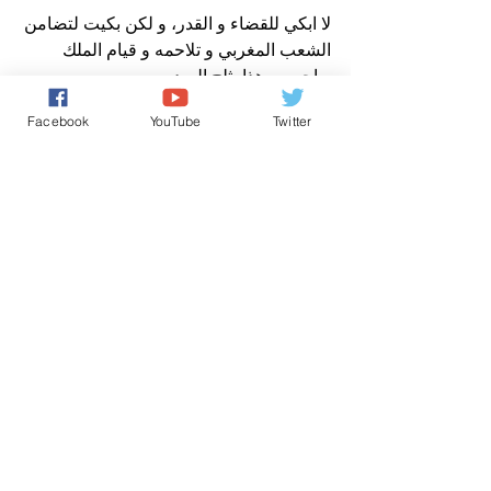
لا ابكي للقضاء و القدر، و لكن بكيت لتضامن 
الشعب المغربي و تلاحمه و قيام الملك 
بواجبه، و هذا يثلج الصدور…
ما أعظمك ايها الشعب المغربي…و ما 
Facebook
YouTube
Twitter
اعظمك ايها الملك!
عن افتتاحية صوت المغرب نيوز
أنشطة ملكية
افتتاحية صباح الخير يا وطني
كل شيء عن المَلَكِيّة بالمغرب