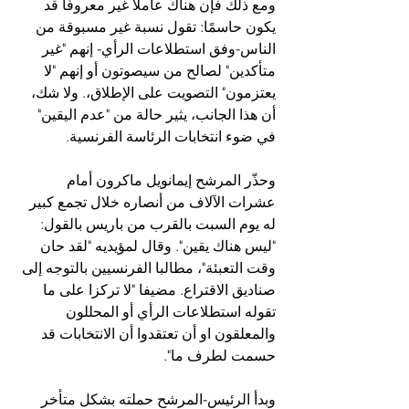
ومع ذلك فإن هناك عاملًا غير معروفًا قد 
يكون حاسمًا: تقول نسبة غير مسبوقة من 
الناس-وفق استطلاعات الرأي- إنهم "غير 
متأكدين" لصالح من سيصوتون أو إنهم "لا 
يعتزمون" التصويت على الإطلاق،. ولا شك، 
أن هذا الجانب، يثير حالة من "عدم اليقين" 
في ضوء انتخابات الرئاسة الفرنسية.
وحذّر المرشح إيمانويل ماكرون أمام 
عشرات الآلاف من أنصاره خلال تجمع كبير 
له يوم السبت بالقرب من باريس بالقول: 
"ليس هناك يقين". وقال لمؤيديه "لقد حان 
وقت التعبئة"، مطالبا الفرنسيين بالتوجه إلى 
صناديق الاقتراع. مضيفا "لا تركزا على ما 
تقوله استطلاعات الرأي أو المحللون 
والمعلقون او أن تعتقدوا أن الانتخابات قد 
حسمت لطرف ما".
وبدأ الرئيس-المرشح حملته بشكل متأخر 