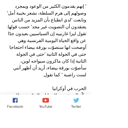
" إنهم يقدمون الكثير من الوعود وبمجرد 
وصولهم إلى هرم السلطة، نشعر بخيبة أمل" 
وتابعت "لدي انطباع بأن المزيد من الناس 
يعتقدون أن التصويت غير مجد" حسب قولها. 
تقول ليزا غارنييه إن السياسيين بعيدون جدًا 
عن واقع الحياة اليومية الفرنسية وهي 
أوضحت انها ستصوّت بورقة بيضاء احتجاجا 
حتى في الجولة الثانية "حتى في الجولة 
الثانية إذا كان ماكرون سيواجه لوبن، 
سأصوّت بورقة بيضاء، أريد أن أظهر أنني 
لست راضية " كما تقول.
الحرب في أوكرانيا
ركّز المرشحون لانتخابات الرئاسة خطابهم 
على ارتفاع أسعار الغذاء والطاقة وانخفاض 
Facebook
YouTube
Twitter
القدرة الشرائية التي تتصدر اهتمامات 
الفرنسيين ولا سيما في ظل التبعات 
الاقتصادية للحرب في أوكرانيا. لكن يشعر 