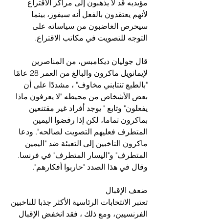
مؤيديه قد لا يذهبون إلى مراكز الاقتراع 
لأنهم يعتقدون بالفعل أنه سيفوز، بينما 
سيحرص الغاضبون من سياساته على 
التوجه للتصويت في مكاتب الاقتراع.
قال جوليان ديكامبس، من المناصرين 
لإيمانويل ماكرون والبالغ من العمر 28 عامًا 
"بالطبع تنتابني مخاوف" ، مشددًا على أن 
بعض الأشخاص من محيطه "لا يعرفون ماذا 
يفعلون" وتابع " يوجد أفراد غير مقتنعين 
بماكرون تماما، لكن إذا رفضوا اليمين 
المتطرف فعليهم التصويت لصالحه". ودعا 
ماكرون الناخبين إلى التعبئة ضد "اليمين 
المتطرف" و"اليسار المتطرف" في فرنسا. 
وقال في هذا الصدد "حاربوا أفكارهم".
ضعف الإقبال
تعتبر الانتخابات الرئاسية الأكثر جذبا للناخبين 
الفرنسيين، ومع ذلك ، فقد انخفض الإقبال 