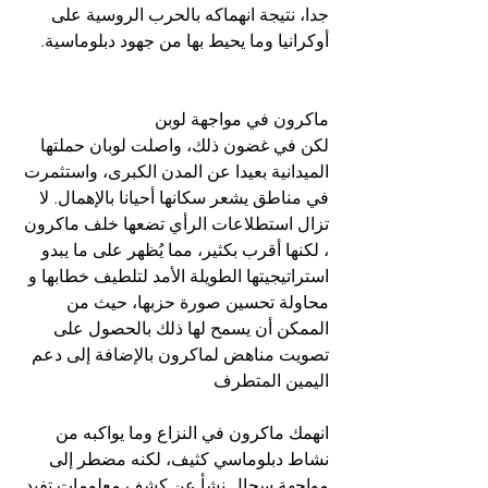
جدا، نتيجة انهماكه بالحرب الروسية على 
أوكرانيا وما يحيط بها من جهود دبلوماسية.
ماكرون في مواجهة لوبن
لكن في غضون ذلك، واصلت لوبان حملتها 
الميدانية بعيدا عن المدن الكبرى، واستثمرت 
في مناطق يشعر سكانها أحيانا بالإهمال. لا 
تزال استطلاعات الرأي تضعها خلف ماكرون 
، لكنها أقرب بكثير، مما يُظهر على ما يبدو 
استراتيجيتها الطويلة الأمد لتلطيف خطابها و 
محاولة تحسين صورة حزبها، حيث من 
الممكن أن يسمح لها ذلك بالحصول على 
تصويت مناهض لماكرون بالإضافة إلى دعم 
اليمين المتطرف
انهمك ماكرون في النزاع وما يواكبه من 
نشاط دبلوماسي كثيف، لكنه مضطر إلى 
مواجهة سجال نشأ عن كشف معلومات تفيد 