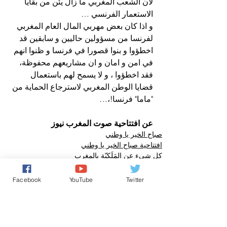
لان الشعب المغربي ما زال يئن من بقايا 
الاستعمار الفرنسي …
و اذا كان بعض مهربي المال العام المغربي 
لفرنسا من مسؤولين حاليين و سابقين قد 
اخطؤوا و بنوا قصورا في فرنسا و ظنوا انهم 
في امن و امان و ان مشاريعهم محفوظة، 
فقد اخطؤوا ، و لا يسمح لهم باستعمال 
قضايا الوطن المغربي لاسترجاع الحماية من 
"ماما" فرنسا!،…
عن افتتاحية صوت المغرب نيوز 
صباح الخير يا وطني
افتتاحية صباح الخير يا وطني
كل شيء عن المَلَكِيّة بالمغرب
Facebook
YouTube
Twitter
تعليقات
0.0/ 5 (0)