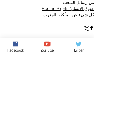
من رسائل الشعب
حقوق الانسان/ Human Rights
كل شيء عن المَلَكِيّة بالمغرب
Facebook
YouTube
Twitter
تعليقات
0.0/ 5 (0)
التعليق والتقييم...
Powered by
International Voice Of Morocco
www.internationalvoiceofmorocco.com