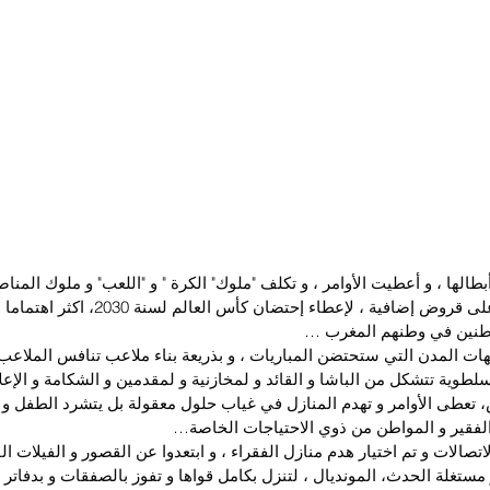
بطالها ، و أعطيت الأوامر ، و تكلف "ملوك" الكرة " و "اللعب" و ملوك المن
الوزارات و حصلوا على قروض إضافية ، لإعطاء إحتضان 
اطنين في وطنهم المغرب …
ات المدن التي ستحتضن المباريات ، و بذريعة بناء ملاعب تنافس الملاعب 
طوية تتشكل من الباشا و القائد و لمخازنية و لمقدمين و الشكامة و الإعلا
، تعطى الأوامر و تهدم المنازل في غياب حلول معقولة بل يتشرد الطفل و ا
الفقير و المواطن من ذوي الاحتياجات الخاصة…
تصالات و تم اختيار هدم منازل الفقراء ، و ابتعدوا عن القصور و الفيلات ا
مستغلة الحدث، المونديال ، لتنزل بكامل قواها و تفوز بالصفقات و بدفاتر تح