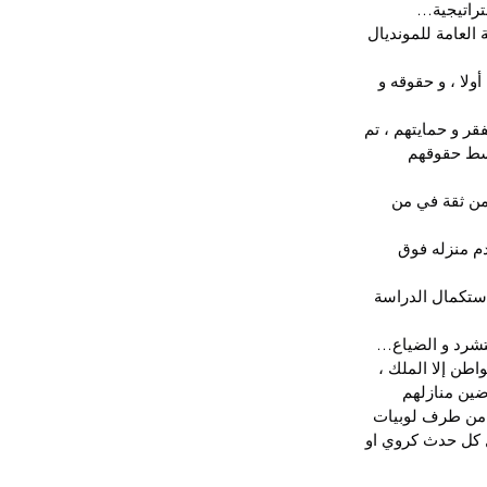
تراتيجية…
لعامة للمونديال 
ولا ، و حقوقه و 
ر و حمايتهم ، تم 
سط حقوقهم 
من ثقة في من 
م منزله فوق 
لاستكمال الدراسة 
لتشرد و الضياع…
طن إلا الملك ، 
ين منازلهم 
س من طرف لوبيات 
 كل حدث كروي او 