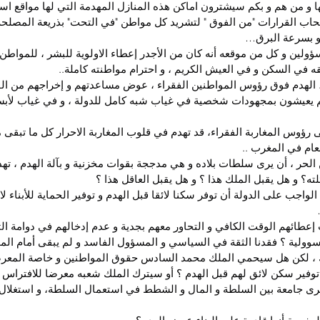
 و من هم و بكم سيشترون اماكن هذه المنازل المهدمة التي لها مواقع اس
اب القرارات "من الفوق " لتشريد كل مواطن "في التحت" بذريعة المصلحة ا
 و بسرعة البرق…
لين و كل من موقعه أنه كان من الأجدر إعطاء الاولوية للبشر ، للمواطن أ
قه في السكن و في العيش الكريم ، و احترام مواطنته كاملة..
، الهدم فوق رؤوس المواطنين الفقراء ، عوض مساعدتهم و إخراجهم من الفق
م يعيشون بمجهودات شخصية في غياب شبه كامل للدولة ، و في غياب لأب
 رؤوس المغاربة الفقراء، قد تهدم في قلوب المغاربة الاحرار كل ما تبقى 
ام في المغرب ..
الحر ، أن يرى سلطات بلاده و هي مدججة بقوات مخزنية و بآلة الهدم ، تهد
ته؟ و هل يقبل الملك هذا ؟ و هل يقبل العاقل هذا ؟
لواجب على الدولة أن توفر سكنا لائقا قبل الهدم و توفير الحماية للأبناء 
إعطائهم الوقت الكافي و التحاور معهم بجدية و عدم إدخالهم في دوامة ا
وولية ؟ فقدنا الثقة في السياسي و المسؤول الفاسد و لم يبقى أمام الموا
ك ، لكن هل سيحمي الملك محمد السادس حقوق المواطنين و خاصة المعرض
 توفير سكن لائق لهم قبل الهدم ؟ أو سيترك الملك شعبه معرضا للافترا
خرى جامعة بين السلطة و المال و الشطط في استعمال السلطة، و استغلال