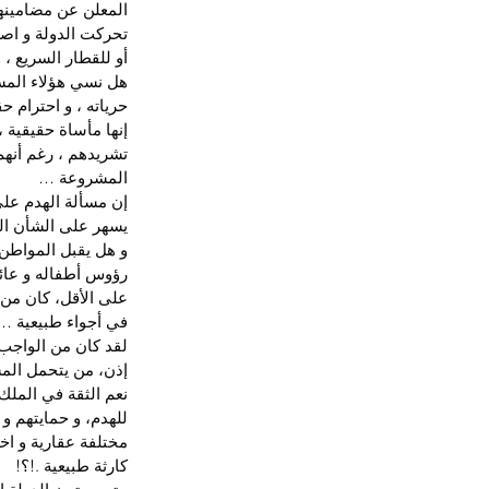
المعلن عن مضامينها
تحركت الدولة و اصح
أو للقطار السريع ،
هل نسي هؤلاء المسؤو
حرياته ، و احترام ح
إنها مأساة حقيقية 
تشريدهم ، رغم أنه
المشروعة …
إن مسألة الهدم على
يسهر على الشأن الع
و هل يقبل المواطن 
رؤوس أطفاله و عائل
على الأقل، كان من ا
في أجواء طبيعية …
لقد كان من الواجب 
إذن، من يتحمل المس
نعم الثقة في المل
للهدم، و حمايتهم و
مختلفة عقارية و ا
كارثة طبيعية .!؟!