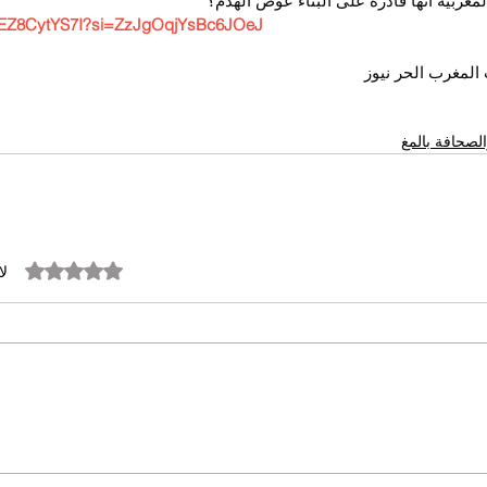
مغربية أنها قادرة على البناء عوض الهدم؟
e/9EZ8CytYS7I?si=ZzJgOqjYsBc6JOeJ
لمغرب الحر نيوز
لصحافة بالمغ
تم التقييم بـ 0 من أصل 5 نجوم.
لا