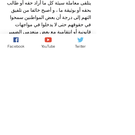
يتلقى معاملة سيئة كل ما أراد حقه أو طالب 
بحقه أو بوثيقة ما ، و أصبح خائفا من تلفيق 
التهم إلى درجة أن بعض المواطنين سمحوا 
في حقوقهم حتى لا يدخلوا في مواجهات 
قانونية أو انتقامية مع بعض منعدمي الضمير 
المسؤول من بعض المسؤولين الفاسدين 
المغرورين ، الذين انساقوا في التعامل 
Facebook
YouTube
Twitter
باستهتار مع المواطن و حقوقه …
إذن متى يتدخل الملك محمد السادس ، لرد 
الاعتبار للمواطن المغربي و التعامل معه 
باحترام و تقدير و طبقا للقانون ، و ليس 
بالتخويف و التهديد و الانتقام .؟.
افتتاحية صوت المغرب الحر
عن مدير نشر صوت المغرب الحر نيوز
افتتاحية صباح الخير يا وطني
حقوق الانسان/ Human Rights
كل شيء عن المَلَكِيّة بالمغرب