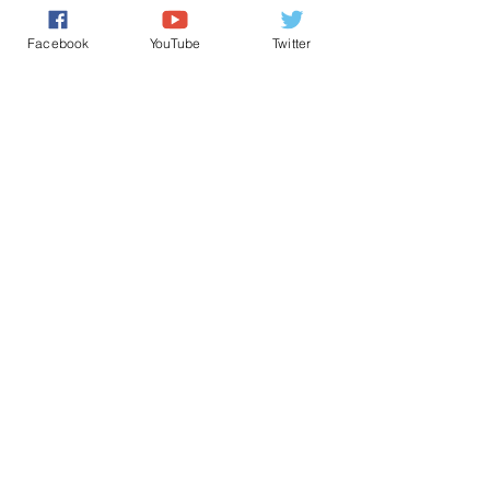
افتتاحية صباح الخير يا وطني
حقوق الانسان/ Human Rights
Facebook
YouTube
Twitter
اخباروطنية
تعليقات
0.0/ 5 (0)
التعليق والتقييم...
Powered by
International Voice Of Morocco
www.internationalvoiceofmorocco.com
جميع حقوق النشر محفوظة
2026