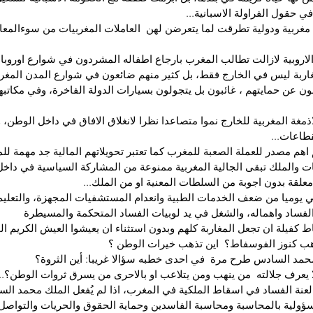
ي حقول الفراولة الاسبانية...
مغربية ودولية تطرقت لما يتعرضن لهن  العاملات المغربيات من سوءالمعا
لاروبية لازالت تطالب المغرب بارجاع اطفاله المشردون في شوارع اوروبا..
غاربة ليس في الخارج فقط، بل كثير منهم ضائعون في شوارع المدن المغر
ن عن حمايتهم ، غائبون بل يتجولون بسيارات الدولة الفاخرة، وفي مكاتبهم
مغة المغربية للخارج نموا متصاعدا نظرا لانغلاق الافاق في داخل الوطن،
طاعات...
لم اهم مصدر للعملة الصعبة للمغرب كما تعتبر تحويلاتهم المالية جد مهمة ل
 والملك تبقى الجالية المغربية ممنوعة من المشاركة السياسية في داخل 
علقة بدون اجوبة من السلطات المعنية او من الملك...
ي يوميا من ضعف الخدمات الطبية وانعدام المستشفيات المجهزة، والتعليم
لفساد واهماله، والشغل في يد لوبيات الفساد المتحكمة والمسيطرة
 كفيلة ان تجعل المغاربة كلهم وبدون استثناء ان يعيشوا العيش الكريم ا
هب كنوز الفوسفاط؟  اين تذهب خيرات الوطن ؟
حمد السادس طرح مرة  في احدى خطبه سؤالا غريبا: أين الثروة؟
 يعرف جلالته  من ينهب ومن يتلاعب او بالاحرى من يسرق ثروات الوطن؟...
لعنة الفساد في اسقاط الملكية في المغرب، اذا لم يُفعل الملك محمد السا
ؤولية بالمحاسبة ومحاسبة الفاسدين وحماية الحقوق والحريات والتواصل 