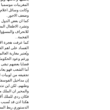
المغربيات موسميا ف
وكانت وسائل اعلام 
وضعف الاجور..
كما ان بعض الدول ا
وتشرد الاطفال الم
للانحراف والمسؤولو
الفخمة...
كما عرفت هجرة الاذ
الفساد على اهم الق
ويُعتبر مغاربة العا
ورغم وعود الحكومات
قضايا بعضهم تبقى م
أما الشعب فهو يعان
تجفيفه من لوبيات ا
إن مداخيل الفوسفاط
وطنهم، لكن اين تذ
والمحير ان الملك م
فكان ردي للملك ألا
هكذا اذن قد تُسبب 
الدستوري ربط المس