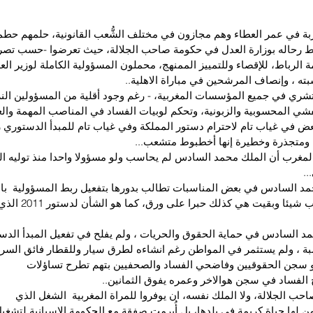
ة في عمر العطاء وهم مجازون في مختلف الشُّعب القانونية، حلمهم حطمه
رحاله بوزارة العدل في حكومة صاحب الجلالة، حيث تعرضوا -حسب تصري
الرباط، للإقصاء وللتمييز الممنهج، محملون المسؤولية الكاملة لوزير الع
بته ، وإنصاف المرشحين في مباراة الاهلية..
ري في جميع المؤسسات المغربية، - رغم وجود أقلية من المسؤولين النزها
شي المحسوبية والزبونية، وتحكم لوبيات الفساد في المناصب المهمة والعل
بعض في غياب تام لاحترام دستور المملكة وفي غياب تام للمبدأ الدستوري 
 ومتجذرة وخطيرة إنها أخطبوط متشعب...
لمغرب أن الملك محمد السادس لم يحاسب ولو مسؤولا واحدا منذ توليه الح
..
د السادس في بعض المناسبات تطالب بدورها بتفعيل ربط المسؤولية  بال
تُفعل من تلك الخطب شي
د السادس في حماية الحقوق والحريات ، ولم يفلح في تفعيل المبدأ الدس
ة ، ولم يستثمر في المواطن رغم انشاءه لطرق سيار وللقطار فائق السرعة
هو سجن الحقوقيين وفاضحي الفساد والصحفيين بتهم تطرح تساؤلات
الفساد في سجن هوالاخر وعمره يفوق الثمانين..
ب الجلالة، ولا الملك نفسه، ان يوفروا للمراة المغربية  الشغل الذي 
من لها حياة كريمة في بلدها، بل أُبرمت صفقة مع الحكومة الاسبانية لتشغيل