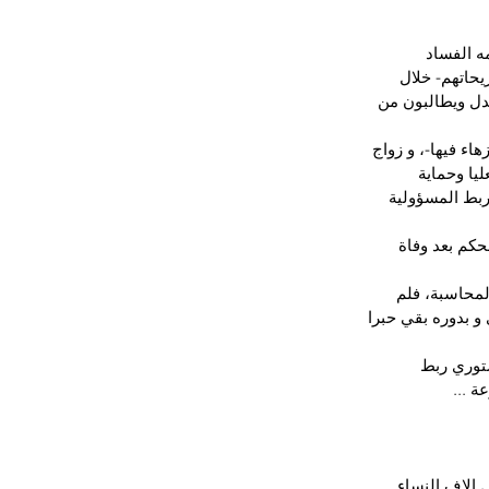
 الفساد 
حاتهم- خلال 
دل ويطالبون من 
ء فيها-، و زواج 
يا وحماية 
ربط المسؤولية 
كم بعد وفاة 
محاسبة، فلم 
ئا وبقيت هي كذلك حبرا على ورق، كما هو الشأن لدستور 2011 الذي و بدوره بقي حبرا 
توري ربط 
 ...
 الاف النساء 