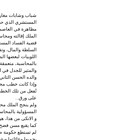
شباب وشابات مغارب
المستشري الذي حط 
مظاهرة في العاصمة 
الملك إقالته ومحاس
قضية الفساد المستش
السلطة والمال، وتف
اللوبيات لبعضها ال
بالمحاسبة، متعمقة
والمثير للجدل في ا
والده الحسن الثاني.
وإذا كانت خطب محم
على ورق...
ولم ينجح الملك محم
المسؤولية بالمحاسب
و الانكى من هذا، 
كما يقبع مسن فضح 
لم تستطع حكومة صاح
يحميها وعائلتها ويؤ