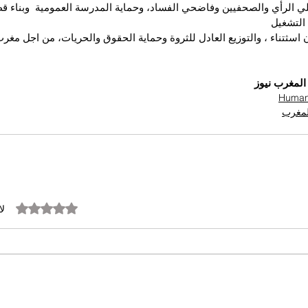
ي الرأي والصحفيين وفاضحي الفساد، وحماية المدرسة العمومية  وبناء 
لتشغيل 
ن اسثتناء ، والتوزيع العادل للثروة وحماية الحقوق والحريات، من اجل مغ
لمغرب نيوز
المغرب
تم التقييم بـ 0 من أصل 5 نجوم.
لا