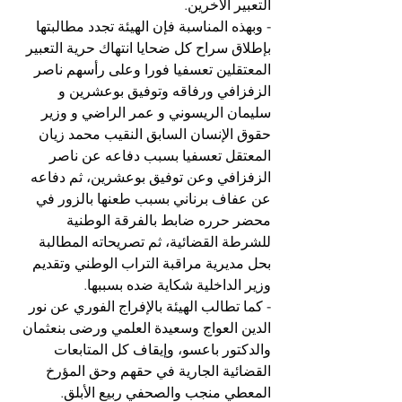
التعبير الآخرين.
- وبهذه المناسبة فإن الهيئة تجدد مطالبتها 
بإطلاق سراح كل ضحايا انتهاك حرية التعبير 
المعتقلين تعسفيا فورا وعلى رأسهم ناصر 
الزفزافي ورفاقه وتوفيق بوعشرين و 
سليمان الريسوني و عمر الراضي و وزير 
حقوق الإنسان السابق النقيب محمد زيان 
المعتقل تعسفيا بسبب دفاعه عن ناصر 
الزفزافي وعن توفيق بوعشرين، ثم دفاعه 
عن عفاف برناني بسبب طعنها بالزور في 
محضر حرره ضابط بالفرقة الوطنية 
للشرطة القضائية، ثم تصريحاته المطالبة 
بحل مديرية مراقبة التراب الوطني وتقديم 
وزير الداخلية شكاية ضده بسببها.
- كما تطالب الهيئة بالإفراج الفوري عن نور 
الدين العواج وسعيدة العلمي ورضى بنعثمان 
والدكتور باعسو، وإيقاف كل المتابعات 
القضائية الجارية في حقهم وحق المؤرخ 
المعطي منجب والصحفي ربيع الأبلق. 