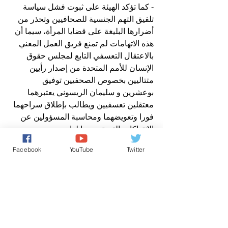
- كما تؤكد الهيئة على ثبوت فشل سياسة 
تلفيق التهم الجنسية للصحافيين وتحذر من 
أضرارها البليغة على قضايا المرأة، سيما أن 
هذه الاتهامات لم تمنع فريق العمل المعني 
بالاعتقال التعسفي التابع لمجلس حقوق 
الإنسان للأمم المتحدة من إصدار رأيين 
متتاليين بخصوص الصحفيين توفيق 
بوعشرين و سليمان الريسوني يعتبرهما 
معتقلين تعسفيين ويطالب بإطلاق سراحهما 
فورا وتعويضهما ومحاسبة المسؤولين عن 
الانتهاكات التي تعرضوا لها.
- وفي الأخير فإن الهيئة تحيي صمود كل 
Facebook
YouTube
Twitter
ضحايا انتهاك حرية التعبير المعتقلين تعسفيا 
وعائلاتهم ودفاعهم وتطالب الحركة 
الحقوقية الوطنية والدولية بالمزيد من 
الالتفاف حول قضاياهم العادلة حتى 
إنصافهم.
الهيئة الوطنية لمساندة معتقلي الرأي 