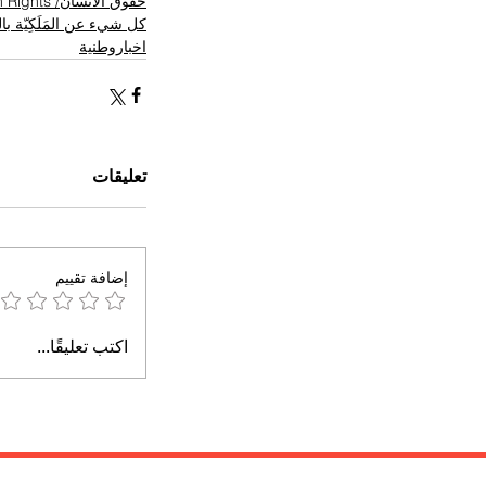
حقوق الانسان/ Human Rights
كل شيء عن المَلَكِيّة ب
اخباروطنية
تعليقات
إضافة تقييم
اكتب تعليقًا...