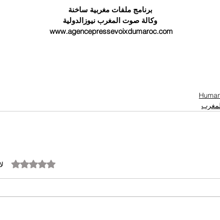
برنامج ملفات مغربية ساخنة
وكالة صوت المغرب نيوزالدولية
 www.agencepressevoixdumaroc.com
المغرب
تم التقييم بـ 0 من أصل 5 نجوم.
لا