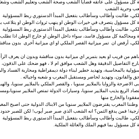
ة كل مسؤول على عاتقه قضايا الشعب وصحة الشعب وتعليم الشعب وشغ
عب وحرية الشعب
َلكي، طالبت وأطالب وسأطالب بتفعيل المبدأ الدستوري ربط المسؤولية
 كل مسؤول يتصرف في خيرات الوطن او ينهب ثرواث الوطن او يتلاعب ب
َلكي، طالبت وأطالب وسأطالب بتفعيل المبدأ الدستوري ربط المسؤولية
 ومحاكمة كل مسؤول فاسد، سواء داخل الوطن او خارج الوطن اذا تطلب ا
لكي، أرفض ان  تمر ميزانية القصر الملكي او اي ميزانية أخرى  بدون منا
هم من قريب او بعيد بتمرير اي ميزانية بدون مناقشة وبدون ان يعرف الرأي
رج التفاصيل الدقيقة وهل الشعب موافق ام لا ، فهو ضحك على الذقون، و
ولية بالمحاسبة، وتهديد خطير لبناء دولة ديمقراطية ومحاربة الفساد والر
لحق والقانون، وتهديد لحاضر ومستقبل المغرب و شعبه واجياله .
لاضرحة والزوايا بالملايير سنويا ، والقصر الملكي بالملايير سنويا، والهبا
قتصاد الريع يذيب الملايير سنويا، وسيارات الدولة تمتص الملايير سنويا،و
مفقودا والخارج منها
وطننا المغرب يقترضون الملايير سنويا من الابناك الدولية حتى اصبح المغ
رجية! فمن يدفع الثمن؟ انه الشعب الذي صبر صبر أيوب! لكن للصبر حدود!
َلكي، طالبت وأطالب وسأطالب بتفعيل المبدأ الدستوري ربط المسؤولية
كل مسؤول بما فيهم الملك والعائلة الملكية.