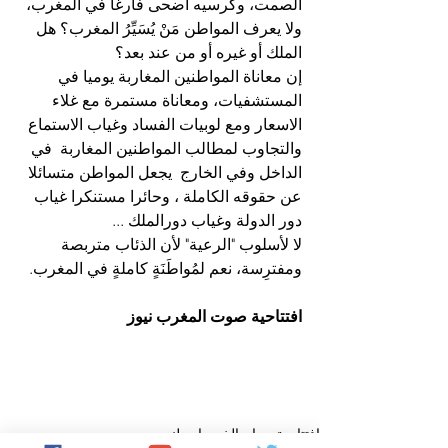
الصمت، وكرسيه أضحى فارغا في المغرب، 
ولا يعرف المواطن مَنْ يُسَيِّرُ المغرب؟ هل 
الملك أو غيره أو من عند بعد؟
إن معاناة المواطنين المغاربة يوميا في 
المستشفيات، ومعاناة مستمرة مع غلاء 
الاسعار ومع لوبيات الفساد وغياب الاستماع 
والتجاوب لمطالب المواطنين المغاربة  في 
الداخل وفي الخارج  يجعل المواطن متسائلا 
عن حقوقه الكاملة ، وحائرا مستنكرا غياب 
دور الدولة وغياب دورالملك ...
لا لأسلوب "الرعية" لأن الذئاب متربصة 
ومفترِسة، نعم لمُواطَنَةٍ كاملةٍ في المغرب.
افتتاحية صوت المغرب نيوز
افتتاحية صباح الخير يا وطني