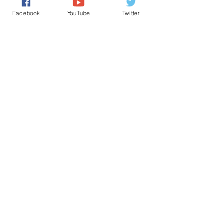
من رسائل الشعب
Facebook
YouTube
Twitter
حقوق الانسان/ Human Rights
تعليقات
0.0/ 5 (0)
التعليق والتقييم...
Powered by
International Voice Of Morocco
www.internationalvoiceofmorocco.com
جميع حقوق النشر محفوظة
2026