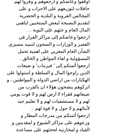
اوقفوا وعاضكم و أرجعوهم و وفروا لهم 
حافلات لتوزيعهم على الاحزاب و على 
المجالس القروية و البلدية و الحضرية 
لتقديم النصيحة لبعض المنتخبين لناهبي 
المال العام و حثهم على الثوبة …
ارجعوا وعاضكم إلى مراكز القرار في 
القصر و الوزارات و السجون لتنبيه مسيري 
الشأن العام المغربي على اهمية تحمل 
المسؤولية و لقاء المواطن و الخالق…
ارجعوا أئمتكم إلى " فيرمات" و ضيعات 
الذين زاوجوا المال و السلطة و استولوا على 
الهكتارات من اراضي الدولة و المواطنين ، و 
اتركوهم ينصحون هؤلاء ان بالقرب من 
ضيعاتهم فقراء لا ارض لهم و لا قوت يومي 
لهم و لا مستشفيات لهم و لا تعليم جيد 
لأبنائهم و لا حول و لا قوة لهم…
ارجعوا أئمتكم من مدرجات المطار و 
وزعوهم على مراكز الشيوخ و لمقدمين و 
القياد و لمخازنية لححثهم على مساعدة 