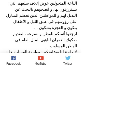
الباعة المتجولين عوض إتلاف سلعهم التي 
يسترزقون بها، و انصحوهم بالبحث عن 
البديل لهم و للمواطنين الذين تحطم المنازل 
على رؤوسهم في عمق الليل و الأطفال 
يبكون و العجزة يشكون …
ارجعوا أئمتكم للوطن و بسرعة ، لتقديم 
صكوك الغفران لناهبي المال العام في 
الوطن المسلوب….
لا حاجة لنا بوعاضكم ، مواجهة الفساد داخل 
المغرب أولى …
Facebook
YouTube
Twitter
صباح الخير يا وطني
عن وكالة صوت المغرب نيوز
افتتاحية صباح الخير يا وطني
كل شيء عن المَلَكِيّة بالمغرب
حقوق الانسان/ Human Rights