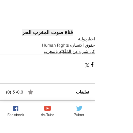
قناة صوت المغرب الحر
اخباردولية
حقوق الانسان/ Human Rights
كل شيء عن المَلَكِيّة بالمغرب
تعليقات
0.0/ 5 (0)
Facebook
YouTube
Twitter
التعليق والتقييم...