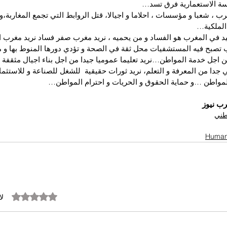
سة الاستعمارية فرق تسد…
ب ، شعبا و مؤسسات ، احلاما و اجيالا، قتل الروابط التي تجمع المغاربة،و 
الملكية…
يد في المغرب هو الفساد و من يحميه ، نريد مغرب صفر فساد نريد مغرب ا
 تصبح فيه المستشفيات محل ثقة في الصحة و تؤدي دورها المنوط بها و م
ن اجل خدمة المواطن…نريد تعليما عموميا جيدا من اجل بناء اجيال مثقفة م
ي جدا من المعرفة و التعلم، نريد ثورات حقيقية  للشغل للصناعة و للاستثم
المواطن …و حماية الحقوق و الحريات و احترام المواطن…
رب نيوز
وطني
تم التقييم بـ 0 من أصل 5 نجوم.
لا