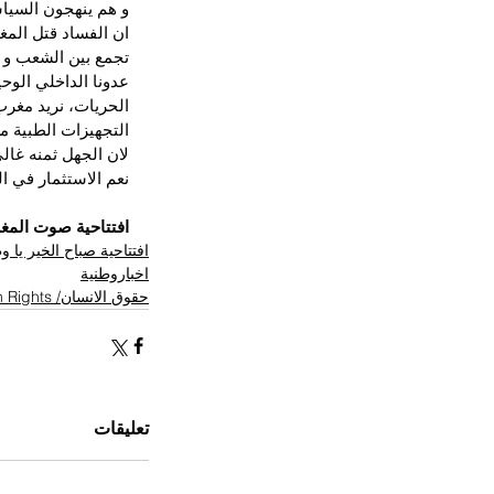
و هم ينهجون السيا
ان الفساد قتل المغر
تجمع بين الشعب و 
عدونا الداخلي الوح
الحريات، نريد مغرب
التجهيزات الطبية م
لان الجهل ثمنه غال
نعم الاستثمار في 
افتتاحية صوت المغ
افتتاحية صباح الخير يا 
اخباروطنية
حقوق الانسان/ Human Rights
تعليقات