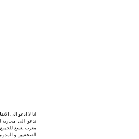
انا لا ادعو الى الا
ندعو  الى  محاربة 
مغرب يتسع للجميع ،
الصحفيين و المدونين