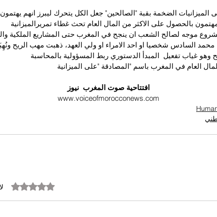
 الميزانيات الضخمة بقبة "الصالحين" جعل الكل يتحرك ليبرز انهم يهتمون
هتمون بالحصول على الاكثر من المال العام تحث غطاء تمريرالميزانية
مشروع موجه لصالح الشعب ان ينجح في المغرب حتى المشاريع الملكية وا
محمد السادس شخصيا او احد الامراء او ولي العهد، ذهبت مهب الريح ونُهِ
وهو غياب تفعيل  المبدأ الدستوري ربط المسؤولية بالمحاسبة
ال العام في المغرب باسم "المصادقة "على الميزانية
افتتاحية صوت المغرب  نيوز
www.voiceofmorocconews.com
وطني
تم التقييم بـ 0 من أصل 5 نجوم.
لا