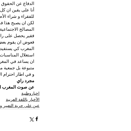
الدفاع عن الحقوق 
أنا على يقين ان كل
للفقراء و شراء الأ
لكن ان يصبح هذا ف
المصالح الاجتماعية 
فقير يحصل على را
فعوض ان يقوم بعض ا
المغرب كي يستفيد ا
استغلال المناسبات
ان يساعد في المغرب م
متبوعة بل جمعية م
و في اطار احترام ا
مجرد راي
عن صوت المغرب ا
اخباروطنية
الأخبار باللغة العربية
عين على حرية التعبير وا