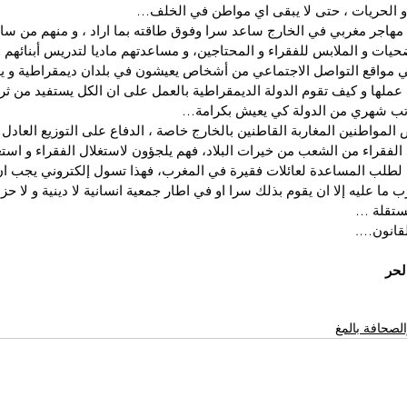
و الحريات ، حتى لا يبقى اي مواطن في الخلف…
 مهاجر مغربي في الخارج ساعد سرا وفوق طاقته بما اراد ، و منهم من ساعد
ضحيات و الملابس للفقراء و المحتاجين، و مساعدتهم ماديا لتدريس أبنائهم
ي مواقع التواصل الاجتماعي من أشخاص يعيشون في بلدان ديمقراطية و ي
عملها و كيف تقوم الدولة الديمقراطية بالعمل على ان الكل يستفيد من ثروا
تب شهري من الدولة كي يعيش بكرامة…
لمواطنين المغاربة القاطنين بالخارج خاصة ، الدفاع على التوزيع العادل 
لفقراء من الشعب من خيرات البلاد، فهم يلجؤون لاستغلال الفقراء و استغل
 لطلب المساعدة لعائلات فقيرة في المغرب، فهذا تسول إلكتروني يجب ان
ا عليه إلا ان يقوم بذلك سرا او في اطار جمعية انسانية لا دينية و لا حزبية 
ستقلة …
لقانون….
لحر
لصحافة بالمغ