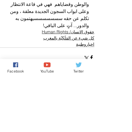
والوطن وقضاياهم  فهي في قاعة الانتظار 
وعلى ابواب السجون الجديدة معلقة ، ومن 
تكلم عن حقه سسسسسسسيهتمون به 
والدور... آتٍ على الباقي!
حقوق الانسان/ Human Rights
كل شيء عن المَلَكِيّة بالمغرب
اخباروطنية
Facebook
YouTube
Twitter
تعليقات
0.0/ 5 (0)
التعليق والتقييم...