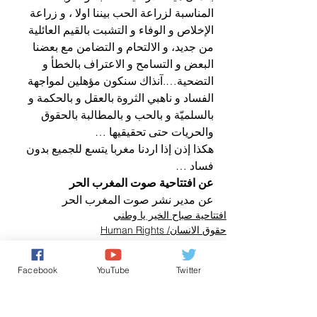
المناسبة لزراعة الحب بيننا اولا ، و زراعة 
الإخلاص و الوفاء و التشبت بالقيم العائلية 
من جديد، و الالتحام و التضامن مع بعضنا 
البعض و التسامح و الاعتراف بالخطأ و 
التضحية….آنذاك سنكون مؤهلين لمواجهة 
الفساد و ناهبي الثروة بالعقل و بالحكمة و 
بالسلميّة و بالحب و بالمطالبة بالحقوق 
والحريات حتى تحقيقيها …
هكذا إذن إذا اردنا مغربا يتسع للجميع بدون 
فساد …
عن افتتاحية صوت المغرب الحر
عن مدير نشر صوت المغرب الحر
افتتاحية صباح الخير يا وطني
حقوق الانسان/ Human Rights
صباح الخير يا وطني
Facebook
YouTube
Twitter