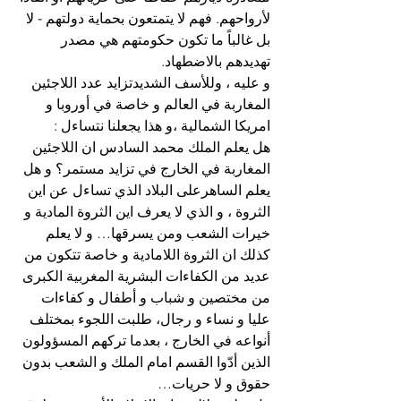
لأرواحهم. فهم لا يتمتعون بحماية دولتهم - لا 
بل غالباً ما تكون حكومتهم هي مصدر 
تهديدهم بالاضطهاد.
و عليه ، وللأسف الشديدتزايد عدد اللاجئين 
المغاربة في العالم و خاصة في أوروبا و 
امريكا الشمالية ،و هذا يجعلنا نتساءل :
هل يعلم الملك محمد السادس ان اللاجئين 
المغاربة في الخارج في تزايد مستمر؟ و هل 
يعلم الساهرعلى البلاد الذي تساءل عن اين 
الثروة ، و الذي لا يعرف اين الثروة المادية و 
خيرات الشعب ومن يسرقها… و لا يعلم 
كذلك ان الثروة اللامادية و خاصة تتكون من 
عديد من الكفاءات البشرية المغربية الكبرى 
من مختصين و شباب و أطفال و كفاءات 
عليا و نساء و رجال، طلبت اللجوء بمختلف 
أنواعه في الخارج ، بعدما تركهم المسؤولون 
الذين أدّوا القسم امام الملك و الشعب بدون 
حقوق و لا حريات…