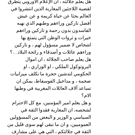
هل يعلم جلالته ، ان الإعلام الأوروبي يتطرق 
لقضية اللاجئين المغاربة الذين انتشروا في 
العالم بحثا عن حياة كريمة و عن عيش 
أفضل تاركين وراءهم وطنهم الذي نهبه 
الفاسدون بدون رحمة و تاركين وراءهم 
خيرات و ثروات الوطن التي يتمتع بها 
اشخاص لا ضمير مسؤول لهم ، و تاركين 
وراءهم عائلات و أصدقاء و رائحة البلاد…؟
هل يعلم صاحب الجلالة ، ان اموال 
البروتوكول الملكي ، او الوزاري ، او 
الحكومي لتدشين حجرة ما تكلف ميزانيات 
ضخمة ، و مداخيل الفوسفاط، يمكن ان 
تساعد آلاف العائلات المغربية في وطنها 
الام؟
و هل يعلم امير المؤمنين، مع كل الاحترام 
لشخصه، ان المغاربة فقدوا الثقة في 
السياسي و الوزير و البعض من المسؤولين 
العموميين، و ان ما تبقى لهم سوى قليل من 
الثقة في جلالتكم ، التي هي على مشارف 