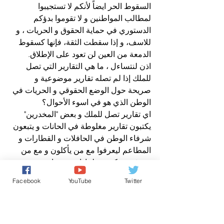
السقوط الحر ايضاً لأنكم لا تستجيبوا 
لمطالب المواطنين و لا تقوموا بدؤكم 
الدستوري في حماية الحقوق و الحريات ، و 
للاسف، و إذا سقطت الثقة، فإنها كسقوط 
الدمعة من العين لن تعود على الإطلاق.
اذن لنتساءل ، ما هي التقارير التي تصل 
للملك إذا لم تصله تقارير موضوعية و 
صريحة حول الوضع الحقوقي و الحريات في 
الوطن الذي هو في اسوء الأحوال؟
اي تقارير تصل للملك و بعض "المخدرين" 
يكتبون تقارير مغلوطة في الحانات و يتبعون 
شرفاء الوطن في الحافلات و القطارات و 
المطاعم ليعرفوا مع من يأكلون و مع من 
يتحدثون و كيف و لماذا… حتى اصبح 
المواطن لا يثق في اقرب المقربين اليه؟
Facebook
YouTube
Twitter
لماذا لم تكتب التقارير حول اسباب طلب 
اللجوء من طرف المغاربة في الخارج، و 
حول ما آلت اليه اوضاع الحقوق و الحريات 
في المغرب؟ و تزداد السجون اكتضاضا، و 