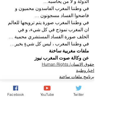
الدولة و لا من يحاسبه…
في وطننا المغرب الفاسدون محميون و 
فاضحوا الفساد مسجونون …
في وطننا المغرب صورة يتم ترويجها للعالم 
ان المغرب نموذج في كل شيء، و في 
الخلف صورة الفساد المستشري محمية …
في وطننا المغرب ، ليس كل شيءٍ بخير…
ملفات مغربية ساخنة
عن وكالة صوت المغرب نيوز
حقوق الانسان/ Human Rights
اخباروطنية
برنامج ملفات ساخنة
Facebook
YouTube
Twitter
تعليقات
0.0/ 5 (0)