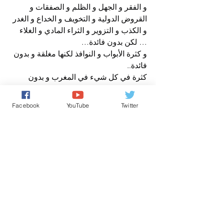
و الفقر و الجهل و الظلم و الصفقات و 
القروض الدولية و التخويف و الخداع و الغدر 
و الكذب و التزوير و الثراء المادي و الغلاء 
… لكن بدون فائدة…
و كثرة الأبواب و النوافذ لكنها مغلقة و بدون 
فائدة..
كثرة في كل شيء في المغرب و بدون 
فائدة…
مجرد رأي
Facebook
YouTube
Twitter
عن مدير نشر صوت المغرب الحر نيوز
برنامج مجرد رأي
تحقيقات الشعب
عين على حرية التعبير والصحافة بالمغ
تعليقات
0.0/ 5 (0)