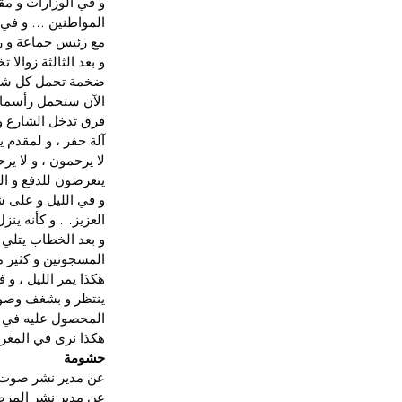
و في الوزارات و مق
المواطنين … و في 
مع رئيس جماعة و ر
و بعد الثالثة زوالا
ضخمة تحمل كل شيء ، 
الآن ستحمل رأسمال
فرق تدخل الشارع و 
آلة حفر ، و لمقدم 
لا يرحمون ، و لا 
يتعرضون للدفع و ال
و في الليل و على ش
العزيز… و كأنه ينز
و بعد الخطاب يتلي
المسجونين و كثير 
هكذا يمر الليل ، و 
ينتظر و بشغف وصوله
المحصول عليه في عم
هكذا نرى في المغرب
حشومة
عن مدير نشر صوت ا
عن مدير نشر المرص