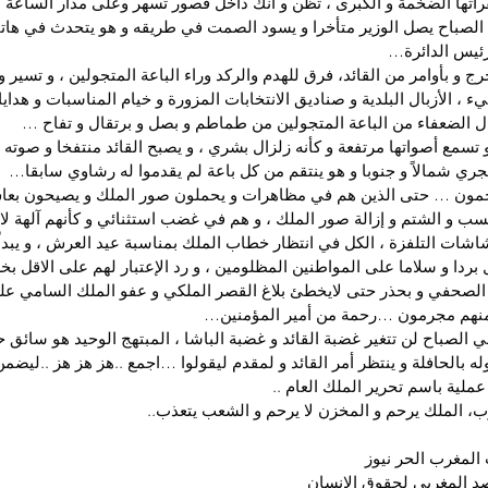
راتها الضخمة و الكبرى ، تظن و انك داخل قصور تسهر وعلى مدار الساعة ع
الصباح يصل الوزير متأخرا و يسود الصمت في طريقه و هو يتحدث في هات
ئيس الدائرة…
 تخرج و بأوامر من القائد، فرق للهدم والركد وراء الباعة المتجولين ، و تسير
الأزبال البلدية و صناديق الانتخابات المزورة و خيام المناسبات و هدايا 
 الضعفاء من الباعة المتجولين من طماطم و بصل و برتقال و تفاح …
تسمع أصواتها مرتفعة و كأنه زلزال بشري ، و يصبح القائد منتفخا و صوته
يجري شمالاً و جنوبا و هو ينتقم من كل باعة لم يقدموا له رشاوي سابقا…
يرحمون … حتى الذين هم في مظاهرات و يحملون صور الملك و يصيحون بعاش
سب و الشتم و إزالة صور الملك ، و هم في غضب استثنائي و كأنهم آلهة ل
اشات التلفزة ، الكل في انتظار خطاب الملك بمناسبة عيد العرش ، و يبدا
ل بردا و سلاما على المواطنين المظلومين ، و رد الإعتبار لهم على الاقل
 الصحفي و بحذر حتى لايخطئ بلاغ القصر الملكي و عفو الملك السامي عل
منهم مجرمون …رحمة من أمير المؤمنين…
في الصباح لن تتغير غضبة القائد و غضبة الباشا ، المبتهج الوحيد هو سائق ح
 بالحافلة و ينتظر أمر القائد و لمقدم ليقولوا …اجمع ..هز هز هز ..ليضم
لية باسم تحرير الملك العام ..
، الملك يرحم و المخزن لا يرحم و الشعب يتعذب..
لمغرب الحر نيوز
د المغربي لحقوق الإنسان