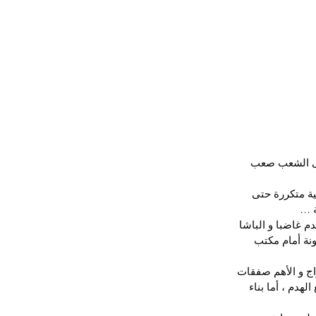
لى الشعب صعب 
ية متكررة حتى 
ة …
م غاضبا و الباشا 
نة أمام مكتب 
اج و الأهم صفقات 
هدم ، أما بناء 