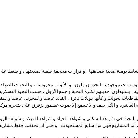
مشاهد يومية صعبة تصديقها ، و قرارات مجحفة صعبة تصديقها ، و ضغط ع
مؤسسات موجودة ، الجدران ملون ، و الأبواب محروسة ، و التحيات الصباح
ة ، يستبدلون أحذيتهم لكثرة التحية و جمع الأرجل ، حسب التحية العسكري
قاطعات تحولت و كأنها دويلات ثائرة ، القائد غاضبا و لمخزني غاضبا و لمقد
عة العاشرة و الكل يقف و لا تسمع إلا صوت عصفور يزقزق على شجرة مركو
 البحث في شواهد السكنى و شواهد الحياة و شواهد الميلاد و شواهد الزو
 أما المشاريع فهي من سابع المستحيلات ، و حتى إذا تحققت فقط مشاريع ال