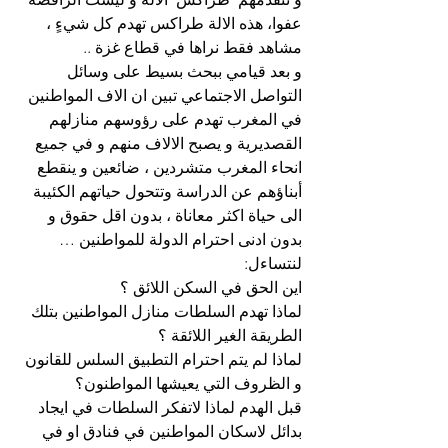
عفوا، هذه الالة طراكس تهدم كل شيءٍ ، 
مشاهد فقط نراها في قطاع غزة ..
و بعد قيامي ببحث بسيط على وسائل 
التواصل الاجتماعي تبين ان الاف المواطنين 
في المغرب تهدم على رؤوسهم منازلهم 
القصديرية و يصبح الالاف منهم و في جميع 
انحاء المغرب متشردين ، ضائعين و ينقطع 
أبناؤهم عن الدراسة وتتحول حياتهم الكئيبة 
الى حياة اكثر معاناة ، بدون اقل حقوق و 
بدون ادنى احترام الدولة للمواطنين …
لنتساءل:
اين الحق في السكن اللائق ؟
لماذا تهدم السلطات منازل المواطنين بتلك 
الطريقة الغير اللائقة ؟
لماذا لم يتم احترام التطبيق السلس للقانون 
و الظروف التي يعيشها المواطنون؟
قبل الهدم لماذا لاتفكر السلطات في ايجاد 
بدائل لاسكان المواطنين في فنادق او في 