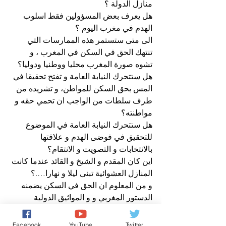
منازل الدولة ؟
هل يعرف بعض المسؤولين فقط اسلوب 
الهدم في مغرب اليوم ؟
الى متى ستستمر هذه الممارسات التي 
تنتهك الحق في السكن في المغرب ، و 
تشوه صورة المغرب محليا ووطنيا ودوليا؟
هل ستتحرك النيابة العامة و تفتح تحقيقا في 
المس بحق السكن للمواطن، و تشريده من 
طرف سلطات من الواجب ان تحمي حقه و 
مواطنته؟
هل ستتحرك النيابة العامة في الموضوع 
للتحقيق في فوضى الهدم و علاقتها 
بالانتخابات و التصويت و الانتقام؟
اين كان المقدم و الشيخ و القائد عندما كانت 
المنازل العشوائية تبنى ليلا و نهارا….؟
و من المعلوم ان الحق في السكن يضمنه 
الدستور المغربي و و المواثيق الدولية 
لحقوق الانسان .
عن صباح الخير يا وطني
Facebook
YouTube
Twitter