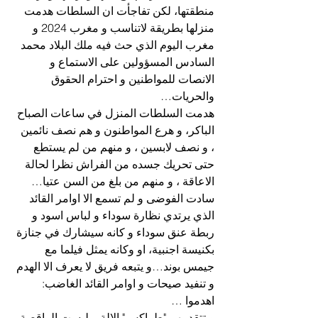
منطقتها، لكن تفاجأت ان السلطات هدمت 
منزلها بطريقة لاتناسب و مغرب 2024 و 
مغرب اليوم الذي حث فيه ملك البلاد محمد 
السادس المسؤولين على الاستماع و 
الانصات للمواطنين و احترام الحقوق 
والحريات…
هدمت السلطات المنزل في ساعات الصباح 
الباكر، و هرع المواطنون و هم نصف نائمين 
، و نصف لابسين ، و منهم من لم يستطع 
حتى تحريك جسده من الفراش نظرا لحالة 
الاعاقة ، و منهم من بلغ من السن عتيا…
سادت الفوضى و لم تسمع الا اوامر القائد 
الذي يرتدي نظارة سوداء و لباس اسود و 
ربطة عنق سوداء و كانه سيشارك في جنازة 
بكنيسة اجنبية، او وكانه يمثل فيلما مع 
جيمس بوند…و يتبعه فريق لا يعرف الا الهدم 
و تنفيد صيحات و اوامر القائد الغاضب: 
اهدموا …
و تتقدمهم "طراكس" الالة و ليست الراقصة 