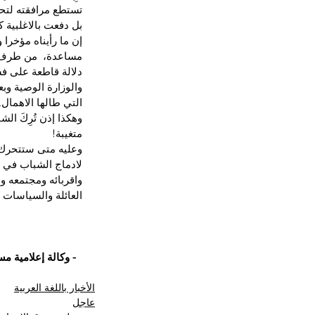
تستطع مرافقته لتحق
بل دفعت بالاغلبية
إن ما رأيناه مؤخرا
مساعدة،  من طرف 
دلالة قاطعة على ف
والوزارة الوصية وبع
التي طالها الاهمال..
وهكذا إذن تُرِكَ ال
متغيبة!
وعليه متى ستتحرك ا
لادماج الشباب في س
واقربائه ومجتمعه و
العائلة والسياسات ا
- وكالة إعلامية م
الأخبار باللغة العربية
عاجل