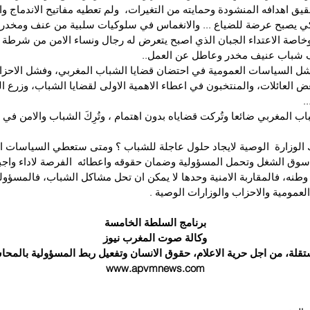
يق اهدافه المنشودة وحمايته من التغيرات،  ولم تعطيه مفاتيح الاندماج و
 كي يصبح عرضة للضياع ... والانغماس في سلوكيات سلبية من عنف ومخدرا
 وخاصة الاعتداء الجبان الذي اصبح يتعرض له رجال ونساء الامن من شرطة 
شباب عنيف مخدر وعاطل عن العمل..
شل السياسات العمومية في احتضان قضايا الشباب المغربي، وفشل الاحزا
ض العائلات، والمنتخبون في اعطاء الاهمية الاولى لقضايا الشباب، وزرع ال
.
شباب المغربي ضائعا وتُركت قضاياه بدون اهتمام ، وتُرِكَ الشباب والامن في 
لوزارة  الوصية لايجاد حلول عاجلة للشباب ؟ ومتى ستعطي السياسات الع
وق الشغل وتحمل المسؤولية وضمان حقوقه واعطائه  الفرصة لاداء واجبات
 وطنه، فالمقاربة الامنية وحدها لا يمكن ان تحل مشاكل الشباب، فالمسؤول
لعمومية والاحزاب والوزارات الوصية .
برنامج السلطة الخامسة
وكالة صوت المغرب نيوز
ستقلة، من اجل حرية الاعلام، حقوق الانسان وتفعيل ربط المسؤولية بالمح
www.apvmnews.com