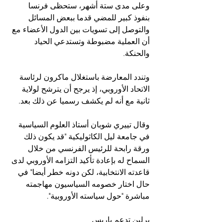
وعلى مدى ستة أشهر، ستحظى فرنسا 
بنفوذ كبير للمضي قدما ببعض المسائل 
والتوصل إلى تسويات بين الدول الأعضاء مع 
أن العملية مضبوطة وتستدعي الحياد 
والحنكة.
وتندد المعارضة باستغلال ماكرون لرئاسة 
الاتحاد الأوروبي، إذ يرجح أن يترشح لولاية 
ثانية مع أنه لم يكشف رسميا عن ذلك بعد.
وقال تييري شوبان أستاذ العلوم السياسية 
في جامعة ليل الكاثوليكية "قد يكون ذلك 
ورقة رابحة للرئيس الفرنسي من خلال 
السماح له بإعادة تأكيد التزامه الأوروبي لدى 
قاعدته الانتخابية، لكن دونه خطر أيضا" في 
حال اختار خصومه السياسيون مهاجمته 
مباشرة "حول سياسته الأوروبية".
برلين تدعم باريس