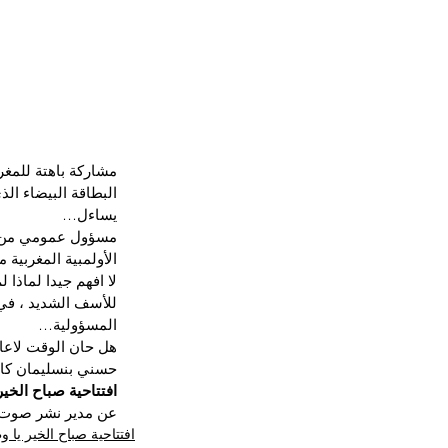
مشاركة باهتة للمغ
البطاقة البيضاء ال
يساءل…
مسؤول عمومي من صنف
الأولمبية المغربية منذ 2017، حتى الان ، ربما سيبقى فيها بعد
لا افهم جيدا لماذا
للأسف الشديد ، في 
المسؤولية…
هل حان الوقت لاعادة
حسني بنسليمان كان
افتتاحية صباح الخير
عن مدير نشر صوت 
افتتاحية صباح الخير يا 