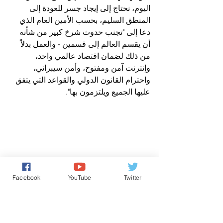
اليوم، نحتاج إلى إيجاد جسر للعودة إلى 
المنطق السليم، بحسب الأمين العام الذي 
دعا إلى "تجنب حدوث شرخ كبير من شأنه 
أن يقسم العالم إلى قسمين - والعمل بدلاً 
من ذلك لضمان اقتصاد عالمي واحد، 
وإنترنت آمن ومفتوح، وأمن سيبراني، 
واحترام القانون الدولي والقواعد التي يتفق 
عليها الجميع ويلتزمون بها".
Facebook
YouTube
Twitter
UN Photo/Albert González Farran
حفظ السلام التابعون لبعثة يوناميد يوفرون 
الحماية الامنية في بئر للمياه في مدينة نيالا 
بجنوب دارفور.