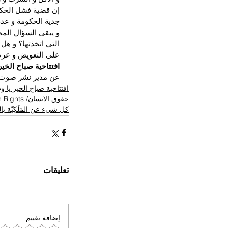
إن قضية فشل الحكوم
جدية الحكومة و عد
و يبقى السؤال المحي
التي اتخذتها؟ و هل
على التعويض و عرضة
افتتاحية صباح الخير
عن مدير نشر صوت 
افتتاحية صباح الخير يا 
حقوق الانسان/ Human Rights
كل شيء عن المَلَكِيّة ب
تعليقات
إضافة تقييم