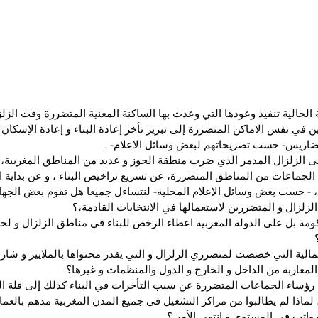
الحالية تنفيذ وعودها التي وعدت بها الساكنة المعنية المتضررة وقت الزلز
 في نفس الاماكن المتضررة إلى تبرير تأخر إعادة البناء و إعادة الإسكان إ
تضاريس- حسب تصريحاتهم لبعض وسائل الاعلام- .
 الزلزال المدمر الذي ضرب منطقة الحوز و عديد من المناطق المغربية، 
جماعات من المناطق المتضررة، عن تسريع تراخيص البناء ، و عن بداية الب
في بداية سنة 2025، - حسب بعض وسائل الإعلام المحلية- لنتساءل جميعا هل تقوم بعض ال
لزلزال و المتضررين لاستعمالها في الانتخابات القادمة،؟
 بل على الدولة المغربية اعطاء الرخص للبناء في مناطق الزلزال و لحد
مالية التي خصصت لمتضرري الزلزال و التي يقدر محتواها بالملايير و شار
المغاربة من الداخل و الخارج و الدول والمنظمات و غيرها؟
ؤساء الجماعات المتضررة عن سبب التأخرات في البناء كذلك إلى قلة اليد 
اذا لم يطالبوا من مراكز التشغيل في جميع المدن المغربية مدهم بالعمال
رواتب في المستوى و انتهى الأمر ؟