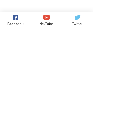
تعليقات
0.0/ 5 (0)
Facebook
YouTube
Twitter
التعليق والتقييم...
Powered by
International Voice Of Morocco
www.internationalvoiceofmorocco.com
جميع حقوق النشر محفوظة
2026