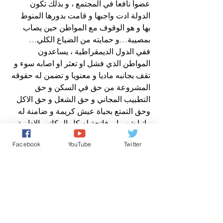
عضوا نافعا في المجتمع ، و بذلك تكون 
الدولة ادت واجبها و قامت بدورها المنوط 
بها و هو الوقوف مع المواطن حين يصاب 
بمصيبة…و حمايته من الضياع الكلي…
ففي الدول الديمقراطية ، يساعدون 
المواطن الذي فشل او تعثر او اصابه سوء و 
تقف بجانبه ماديا و معنويا و تضمن له حقوقه 
المشروعة من حق في السكن و حق 
التطبيب المجاني و حق الشغل و حق الاكل 
وحق التمتع بحياة عيش كريمة و ضامنة له 
راتبا شهريا و فاتحة له كل المكاتب الادارية 
لمساعدته من اطباء نفسانيين و اختصاصيين 
Facebook
YouTube
Twitter
و ترويض و مساعدته على ايجاد شغل …فان 
لم يستطيع العمل لسبب صحي ما تتكلف 
الدولة بسكنه و مصاريفه…
اما ان نرى في وطننا العزيز مواطنون 
متشردون و هم عراة حفاة في الشوارع 
يموتون جوعا و لا احد يهتم بهم ، هنا اتسائل 
اين حقوق المواطن المغربي؟ اين الانسانية؟ 