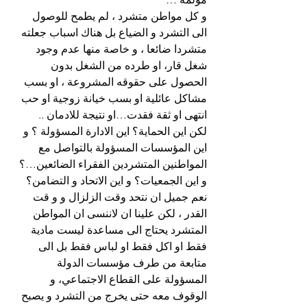
و كل مواطن متشرد ، لم يطمح للوصول 
الى التشرد و الضياع بل هناك اسباب جعلته 
متشردا ضائعا ، و خاصة منها عدم وجود 
شغل قار، او طرده من الشغل بدون 
الحصول على حقوقه المشروعة ، او بسب 
مشاكل عائلية او بسب خيانة زوجية او حب 
انتهى او ثقة فقدت…او نتيجة للادمان ..
لكن اين الحماية؟ اين الادارة المسؤولة ؟ و 
اين المؤسسات المسؤولة بالتواصل مع 
المواطنين المتشردين الفقراء الضائعين…؟ 
و اين الجمعيات؟ و اين الاتحاد و التضامن؟
نعم جميل ان نتحد وقت الزلزال و و قت 
القدر ، لكن علينا ان لاننسى ان المواطن 
المتشرد يحتاج الى مساعدة ليست مادية 
فقط او اكل فقط او لباس فقط بل الى 
متابعة من طرف مؤسسات الدولة 
المسؤولة على القطاع الاجتماعي، و 
الوقوف معه حتى يخرج من التشرد و يصبح 