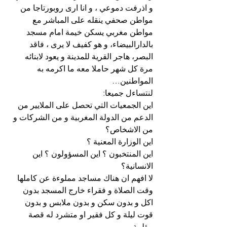
و اذرفت دموعي ، و انا ارى روبورتاجا من 
مواطن صحفي ينقله على المباشر مع 
مواطن مغربي يسكن خيمة امام مسجد 
بالدارالبيضاء، و هو كفيف لا يرى ، فاقد 
البصر، هاجر القرية للمدينة و يعود لابنائه 
مرة كل شهر حاملا معه ما اكرمه به 
المواطنين…
لنتساءل جميعا:
اين الجمعيات التي تحصل على الملايير من 
الدعم من الدولة المغربية و من الشركات و 
من الاشخاص؟
اين الوزارة المعنية ؟
اين المنتخبون ؟ اين المسؤولون ؟ اين 
الانسانية؟
لا افهم ان هناك مساجد مملوءة عن كاملها 
وقت الصلاة و فقراء خارج المسجد بدون 
اكل و بدون سكن و بدون ملابس و بدون 
قوت ليلة و كل فقير او متشرد له قصة 
مؤلمة …