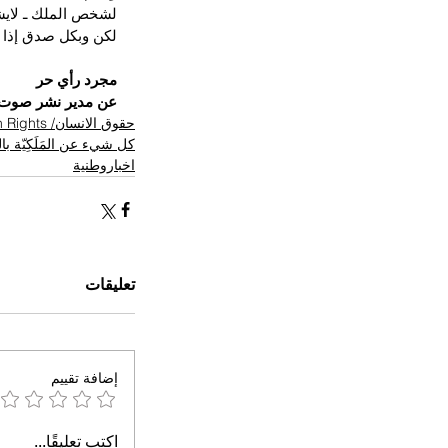
لشخص الملك ـ لايشر
لكن وبكل صدق إذا ا
مجرد رأي حر
عن مدير نشر صوت 
حقوق الانسان/ Human Rights
كل شيء عن المَلَكِيّة ب
اخباروطنية
تعليقات
إضافة تقييم
اكتب تعليقًا...