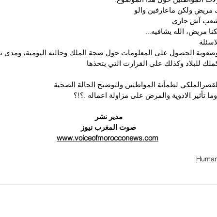
لك مريض ولكن ماعارفين والو
لشعب آش جاري
ا مريض، الله يشافيه...
اسئلة
صعوبة الحصول على المعلومات حول صحة الملك وحالته اليومية، ومدى تأث
لك للبلاد وكذلك على القرارت التي يتخذها
قصرالملكي لطمأنة المواطنين ولتوضيح الحالة الصحية
مدير نشر
صوت المغرب نيوز
www.voiceofmorocconews.com