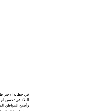
في خطابه الاخير ظ
البلاد في تحسن ام ع
وأصبح المواطن الم
ومن اهم بعض تساؤل