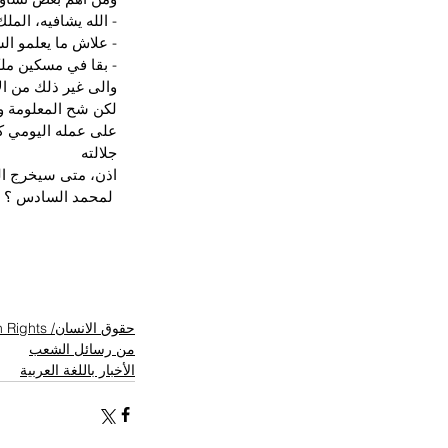
- الله يشافيه، الم
- علاش ما يعلمو ا
- بقا في مسكين ملكن
والى غير ذلك من ال
لكن شح المعلومة و
على عمله اليومي كم
جلالته
اذن، متى سيخرج ال
 لمحمد السادس ؟ وما تأثير الادوية والمرض على مزاولة اعماله .؟!؟ 
حقوق الانسان/ Human Rights
من رسائل الشعب
الأخبار باللغة العربية