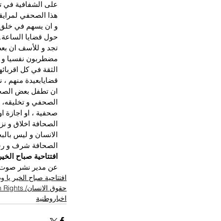
على الشفافية في تدب
هذا الصحفي لمرايق
و ان يسهم في خلق ن
حول قضايا الساعة
تجد و للأسف ان بع
مضطربون نفسيا و عق
الثقة في كل اقربائ
قضايابعيدة منهم ، 
ان تطفل بعض الصحف
الصحفي و تخليقه، 
صحفية ، او اجازة ا
الصحافة اخلاق و نز
الانسان و ليس بالبح
الصحافة شرف و رسا
افتتاحية صباح الخي
عن مدير نشر صوت 
افتتاحية صباح الخير يا 
حقوق الانسان/ Human Rights
اخباروطنية