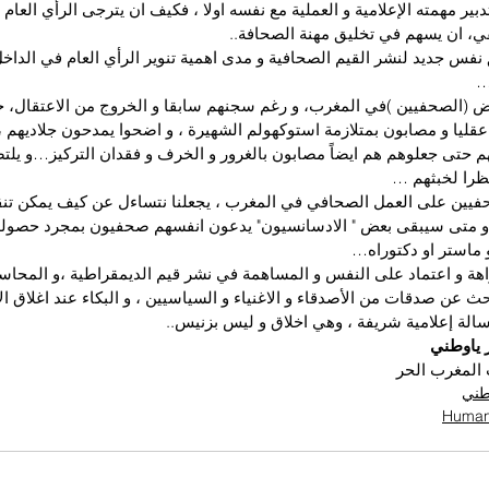
ير مهمته الإعلامية و العملية مع نفسه اولا ، فكيف ان يترجى الرأي العام 
ي، ان يسهم في تخليق مهنة الصحافة..
فس جديد لنشر القيم الصحافية و مدى اهمية تنوير الرأي العام في الداخل
…
ض (الصحفيين )في المغرب، و رغم سجنهم سابقا و الخروج من الاعتقال، خ
ليا و مصابون بمتلازمة استوكهولم الشهيرة ، و اضحوا يمدحون جلاديهم ،
هم حتى جعلوهم هم ايضاً مصابون بالغرور و الخرف و فقدان التركيز…و يل
نظرا لخبثهم …
يين على العمل الصحافي في المغرب ، يجعلنا نتساءل عن كيف يمكن تنقي
و متى سيبقى بعض " الادسانسيون" يدعون انفسهم صحفيون بمجرد حصوله
و ماستر او دكتوراه…
اهة و اعتماد على النفس و المساهمة في نشر قيم الديمقراطية ،و المحاسب
ث عن صدقات من الأصدقاء و الاغنياء و السياسيين ، و البكاء عند اغلاق ا
لة إعلامية شريفة ، وهي اخلاق و ليس بزنيس..
ر ياوطني
المغرب الحر
وطني