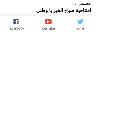
مسمى …
افتتاحية صباح الخير يا وطني
عن مدير نشر صوت المغرب الحر
افتتاحية صباح الخير يا وطني
Facebook
YouTube
Twitter
حقوق الانسان/ Human Rights
كل شيء عن المَلَكِيّة بالمغرب
تعليقات
0.0/ 5 (0)
التعليق والتقييم...