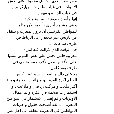
و مواطنة مغربية حامل محمولة على نعش 
الأموات ، في غياب طائرات الهيليكوبتر و 
في غياب الدولة و مهمتها …
إنها مأساة حقوقية إنسانية مبكية…
و في مشاهد أخرى ، أصبح الآن متاح 
للمواطن الفرنسي أن يزور المغرب و ينتقل 
من باريس عبر تيجيفي إلى الرباط في 
ظرف ساعات …
في الوقت الذي لازالت فيه امرأة 
مغربيةحامل تحمل على نعش الموتى مشيا 
على الأقدام لتصل لأقرب مستشفى في 
ظرف يوم كامل …
زد على ذلك و المغرب سيحتضن كأس 
العالم لكرة القدم ، و ميزانيات ضخمة و بناء 
اكبر ملعب و مركب رياضي و ملاعب ، و 
استثمارات ضخمة في الكرة و تم إهمال 
الأولويات و تم إهمال الاستثمار في المواطن 
المغربي … لقد أصبحت حقوق و حريات 
المواطنين في المغربية معلقة إلى اجل غير 