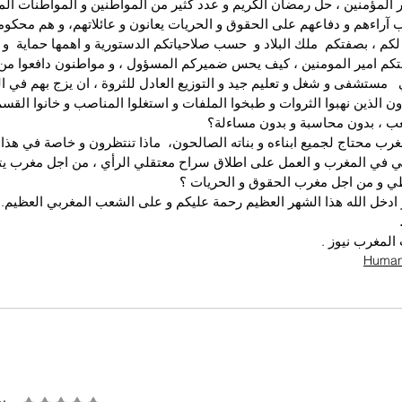
 المؤمنين ، حل رمضان الكريم و عدد كثير من المواطنين و المواطنات المغ
راءهم و دفاعهم على الحقوق و الحريات يعانون و عائلاتهم، و هم محكوم
م ، بصفتكم  ملك البلاد و  حسب صلاحياتكم الدستورية و اهمها حماية  و 
صفتكم امير المومنين ، كيف يحس ضميركم المسؤول ، و مواطنون دافعوا م
مستشفى و شغل و تعليم جيد و التوزيع العادل للثروة ، ان يزج بهم في ا
 الذين نهبوا الثروات و طبخوا الملفات و استغلوا المناصب و خانوا القسم 
عب ، بدون محاسبة و بدون مساءلة؟ 
رب محتاج لجميع ابناءه و بناته الصالحون،  ماذا تنتظرون و خاصة في هذا ا
ي في المغرب و العمل على اطلاق سراح معتقلي الرأي ، من اجل مغرب يتس
 و من اجل مغرب الحقوق و الحريات ؟ 
 ادخل الله هذا الشهر العظيم رحمة عليكم و على الشعب المغربي العظيم.
لمغرب نيوز .