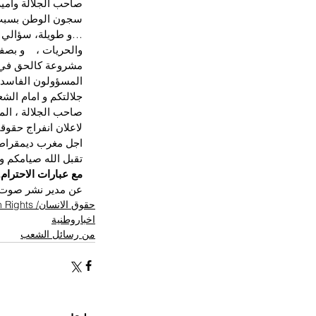
صاحب الجلالة وامير
سجون الوطن بسبب آ
…و طويلة، سؤالي لك
والحريات ،    و ب
مشروعة كالحق في   
المسؤولون الفاسدون
جلالتكم و امام الش
صاحب الجلالة ، المغ
لاعلان انفراج حقوق
اجل مغرب ديمقراطي
تقبل الله صيامكم و
مع عبارات الاحترام.
عن مدير نشر صوت ا
حقوق الانسان/ Human Rights
اخباروطنية
من رسائل الشعب