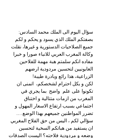
سؤال اليوم الى الملك محمد السادس: 
بصفتكم الملك الذي يسود و يحكم و لكم 
جميع الصلاحيات الدستورية و غيرها، نقلت 
وكالة المغرب العربي للانباء صورا و خبرا 
مفاده انكم سلمتم هبة مهمة للفلاحين 
الغابونيين لتحسين مردودية ارضهم  
الزراعية، هذا رائع وبادرة طيبة! 
لكن و بكل احترام لشخصكم،  اتمنى ان 
تكونوا على علم  واضح  بما يجري في 
المغرب من ازمات متتالية و اختناق 
اجتماعي بسبب ارتفاع الاسعار المهول و 
تضرر المواطنين جميعهم بهذا الوضع….
سؤالي لكم ، اليس من حق الفلاح المغربي 
ان يستفيد من هباتكم السخية لتحسين 
وضعه و مردودية فلاحته؟ اليست الصدقات 