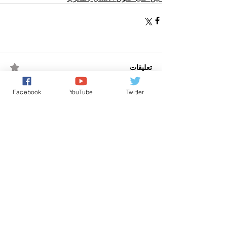
تعليقات
Facebook
YouTube
Twitter
تعذر تحميل التعليقات
يبدو أن هناك مشكلة فنية. حاول إعادة الاتصال أو تحديث
الصفحة.
أعد تحميل الصفحة
Powered by
International Voice Of Morocco
www.internationalvoiceofmorocco.com