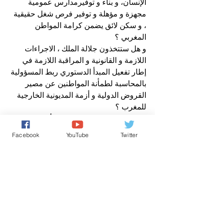
الإنسان، و بناء و توفيرمدارس عمومية 
مجهزة و مؤهلة و توفير فرص شغل حقيقية 
، و سكن لائق يضمن كرامة المواطن 
المغربي ؟
و هل ستتخذون جلالة الملك ، الاجراءات 
اللازمة و القانونية و المراقبة اللازمة في 
إطار تفعيل المبدأ الدستوري ربط المسؤولية 
بالمحاسبة لطمأنة المواطنين عن مصير 
القروض الدولية و أزمة المديونية الخارجية 
للمغرب ؟
و تقبلوا مني ، صاحب الجلالة ، أسمى 
عبارات التقدير و الاحترام
Facebook
YouTube
Twitter
عن مدير نشر صوت المغرب الحر
سعيد مصلوحي
برنامج ملفات ساخنة
الأخبار باللغة العربية
اخباروطنية