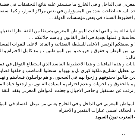
المغربي في الداخل و في الخارج ما ستسفر عليه نتائج التحقيقات في قضية 
حد الساعة اطاحت بعدد من المسؤولين في بعض مراكز القرار، و كما اسقط
و اخطبوط الفساد في بعض مؤسسات الدولة …
نيابة العامة و التي اعادت للمواطن المغربي بصيصًا من الثقة نظرا لتفعيلها
حاسبة و عملها بجدية في اطار القانون و باسم جلالتكم …
و بصفتكم الرئيس الاعلى للسلطة القضائية و القائد الاعلى للقوات المسلح
 امن الوطن و حقوق و حريات و امن المواطنين ، و مع كامل الاحترام و التق
الي:
ات و هذه المافيات و هذا الاخطبوط الفاسد الذي استطاع التوغل في قمة 
تعطيل مشاريع ملكية كبرى بل و نهبها و استغلوا المناصب و خلقوا قضايا
ذين طالبوا بحقوقهم و زجوا بهم في السجون، و هم يواصلون فسادهم و نهبهم
بهم بالحقوق و بالحريات و عدم احترامهم لسيادة القانون، و ارجعوا حياة الم
ترقب عن مستقبل و حاضر الاجيال و جعلت المواطن المغربي يفقد الثقة ف
لمواطن المغربي في الداخل و في الخارج يعاني من توغل الفساد في ال
الجلالة، اسمى عبارات التقدير و الاحترام
لمغرب نيوز/ السويد