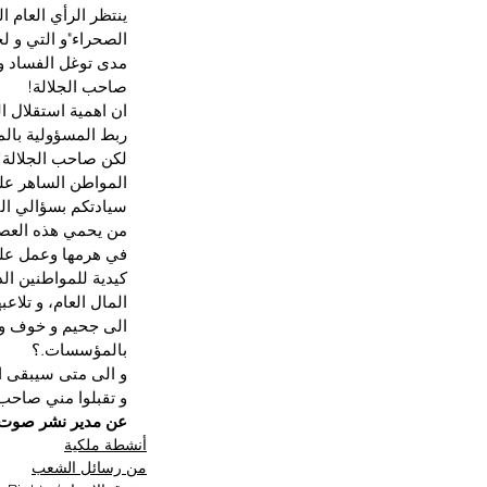
ينتظر الرأي العام 
الصحراء"و التي و ل
مدى توغل الفساد 
صاحب الجلالة!
ان اهمية استقلال ال
ربط المسؤولية بالم
لكن صاحب الجلالة! 
المواطن الساهر على
سيادتكم بسؤالي الت
من يحمي هذه العصاب
في هرمها وعمل على 
كيدية للمواطنين ال
المال العام، و تلاع
الى جحيم و خوف و 
بالمؤسسات.؟
و الى متى سيبقى ا
و تقبلوا مني صاحب 
عن مدير نشر صوت ا
أنشطة ملكية
من رسائل الشعب