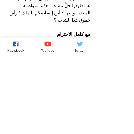
تستطيعوا حلَّ مشكلة هذه المواطنة  
المعذبة وابنها ؟ أين إنسانيتكم يا ملك؟ وأين 
حقوق هذا الشاب ؟ 
مع كامل الاحترام
عن مدير نشر صوت المغرب نيوز 
Facebook
YouTube
Twitter
حقوق الانسان/ Human Rights
كل شيء عن المَلَكِيّة بالمغرب
اخباروطنية
تعليقات
0.0/ 5 (0)
التعليق والتقييم...