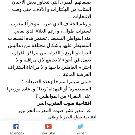
ضيعاتهم المبرى التي تتجاوز بعض الاحيان 
المئات من الهكتارات و الآلاف، حتى وقت 
الانتخابات…
و رغم الجفاف الذي ضرب مؤخراً المغرب 
لسنوات طوال ، و رغم الغلاء الذي يعاني 
منه المواطن البسيط ، تستمر هذه الضيعات 
المسيطر عليها بأشكال مختلفة من دهاليس 
الدولة و الريع و القرابة من مراكز القرار ، 
تعمل في أجواء لا تخضع لأي مراقبة و لا 
احترام العاملين داخلها و لا مراعاة استنزاف 
الفرشة المائية …
فمتى سيتم استرجاع هذه الضيعات " 
المستعمرة" أو المهداة "ريعا " و إعادة توزيعها 
على الفقراء من المواطنين ؟
افتتاحية صوت المغرب الحر
عن مدير نشر صوت المغرب الحر نيوز
افتتاحية صباح الخير يا وطني
أنشطة ملكية
من رسائل الشعب
Facebook
YouTube
Twitter