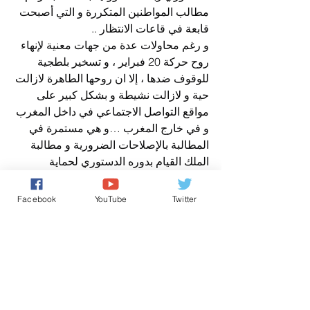
مطالب المواطنين المتكررة و التي أصبحت 
قابعة في قاعات الانتظار ..
و رغم محاولات عدة من جهات معنية لإنهاء 
روح حركة 20 فبراير ، و تسخير بلطجية 
للوقوف ضدها ، إلا ان روحها الطاهرة لازالت 
حية و لازالت نشيطة و بشكل كبير على 
مواقع التواصل الاجتماعي في داخل المغرب 
و في خارج المغرب …و هي مستمرة في 
المطالبة بالإصلاحات الضرورية و مطالبة 
الملك القيام بدوره الدستوري لحماية 
الحقوق و الحريات و التوزيع العادل للثروة ، 
و إسقاط الفساد و محاسبة الفاسدين.
Facebook
YouTube
Twitter
افتتاحية
عن مدير نشر صوت المغرب الحر نيوز
افتتاحية صباح الخير يا وطني
حقوق الانسان/ Human Rights
اخباروطنية