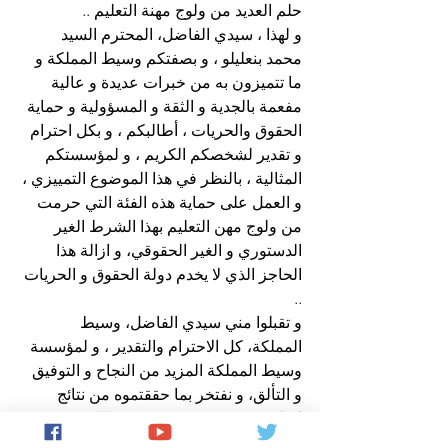
حلم العديد من ولوج مهنة التعليم ..
و لهذا ، سيدي الفاضل، المحترم السيد 
محمد بنعليلو ، و بصفتكم وسيط المملكة و 
ما تتميزون به من خبرات عديدة و عالية 
مفعمة بالجدية و الثقة و المسؤولية و حماية 
الحقوق والحريات ، أطالبكم ، و بكل احترام 
و تقدير لشخصكم الكريم ، و لمؤسستكم 
المثالية ، بالنظر في هذا الموضوع التمييزي ، 
و العمل على حماية هذه الفئة التي حرمت 
من ولوج مهن التعليم بهذا الشرط الغير 
الدستوري و الغير الحقوقي، و ازالة هذا 
الحاجز الذي لا يخدم دولة الحقوق و الحريات 
..
و تقبلوا مني سيدي الفاضل، وسيط 
المملكة، كل الاحترام والتقدير ، و لمؤسسة 
وسيط المملكة المزيد من النجاح و التوفيق 
و التألق، و نفتخر بما حققتموه من نتائج 
إيجابية و متميزة و عديدة في ظل تسييركم 
الرشيد لهذه المؤسسة الوطنية العريقة في 