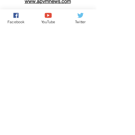
www.apvmnews.com
من رسائل الشعب
حقوق الانسان/ Human Rights
Facebook
YouTube
Twitter
كل شيء عن المَلَكِيّة بالمغرب
تعليقات
0.0/ 5 (0)
التعليق والتقييم...
Powered by