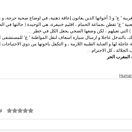
تعيش المواطنة المغربية " ع" و 3 أخواتها الذين يعانون إعاقة ذهنية، في اوضاع صحية حرج
عنية " ع" تقطن بجماعة الحمام ، اقليم خنيفرة، هي الوحيدة ( حالتها في ا
 ) التي تعيلهم ، لكن وضعها الصحي يجعل الكل في خطر …
لك، بالتدخل عاجلا و ارسال سيارة اسعاف لنقل المواطنة " ع" للمستشفى 
 عاجلة لها و العناية الطبية اللازمة ، و التكفل باخوتها من ذوي الاحتياجا
 الجلالة ، كل الاحترام…
المغرب الحر
تم التقييم بـ 0 من أصل 5 نجوم.
لا